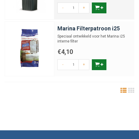
-
+
Marina Filterpatroon i25
Speciaal ontwikkeld voor het Marina i25
interne filter
€4,10
-
+