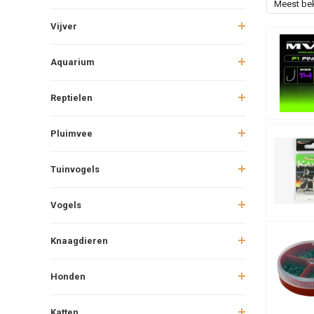
Meest be
Vijver
Aquarium
Reptielen
Pluimvee
Tuinvogels
Vogels
Knaagdieren
Honden
Katten