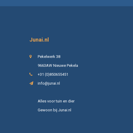
Junai.nl
Pekelwerk 38
9663AW Nieuwe Pekela
+31 (0)850655451
info@junai.nl
Alles voor tuin en dier
Gewoon bij Junai.nl