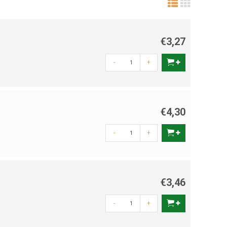
€3,27
-
+
€4,30
-
+
€3,46
-
+