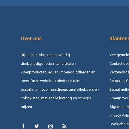
Over ons
Klanten
Bij Junai.nl shop je eenvoudig
Veelgesteld
dierbenodigdheden, tuinartikelen,
Contact op
vijverproducten, aquariumbenodigdheden en
Verzendkost
meer. Onze webshop biedt een ruim
Retouren, G
assortiment voor huisdieren, tuinliefhebbers en
Betaalmeth
hobbyisten, met snelle levering en scherpe
Spaarprog
prijzen.
Algemene 
Privacy Poli
Cookiebele