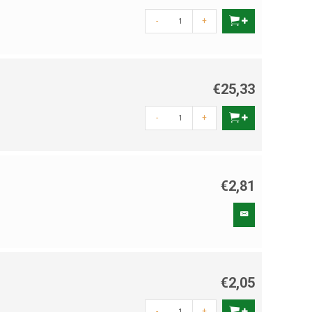
-
+
€25,33
-
+
€2,81
€2,05
-
+