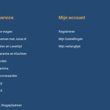
service
Mijn account
e vragen
Registreren
nemen met Junai.nl
Mijn bestellingen
en en Levertijd
Mijn verlanglijst
arantie en Klachten
oden
ramma
voorwaarden
cy
id
& Stageplaatsen