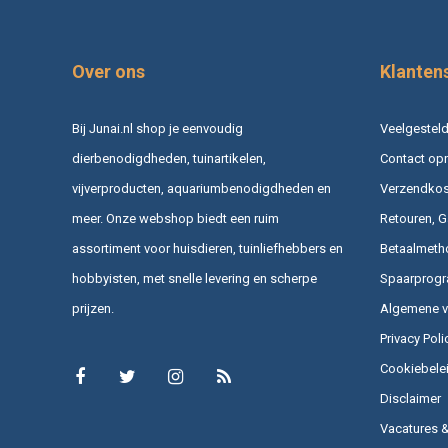
Over ons
Klanten
Bij Junai.nl shop je eenvoudig
Veelgesteld
dierbenodigdheden, tuinartikelen,
Contact op
vijverproducten, aquariumbenodigdheden en
Verzendkost
meer. Onze webshop biedt een ruim
Retouren, G
assortiment voor huisdieren, tuinliefhebbers en
Betaalmeth
hobbyisten, met snelle levering en scherpe
Spaarprog
prijzen.
Algemene 
Privacy Poli
Cookiebele
Disclaimer
Vacatures 