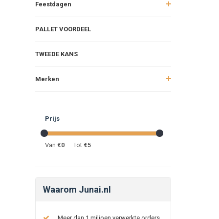
Feestdagen
PALLET VOORDEEL
TWEEDE KANS
Merken
Prijs
Van
€
0
Tot
€
5
Waarom Junai.nl
Meer dan 1 miljoen verwerkte orders