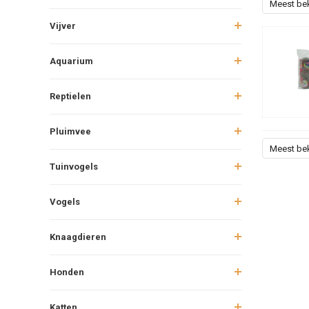
Meest be
Vijver
Aquarium
Reptielen
Pluimvee
Meest be
Tuinvogels
Vogels
Knaagdieren
Honden
Katten