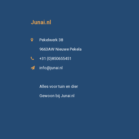
Junai.nl
Pekelwerk 38
9663AW Nieuwe Pekela
+31 (0)850655451
info@junai.nl
Alles voor tuin en dier
Gewoon bij Junai.nl