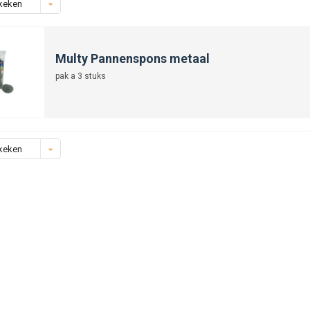
keken
Multy Pannenspons metaal
pak a 3 stuks
keken