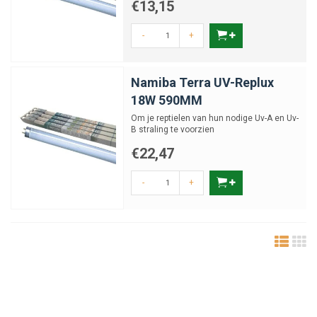
€13,15
-
+
Namiba Terra UV-Replux
18W 590MM
Om je reptielen van hun nodige Uv-A en Uv-
B straling te voorzien
€22,47
-
+