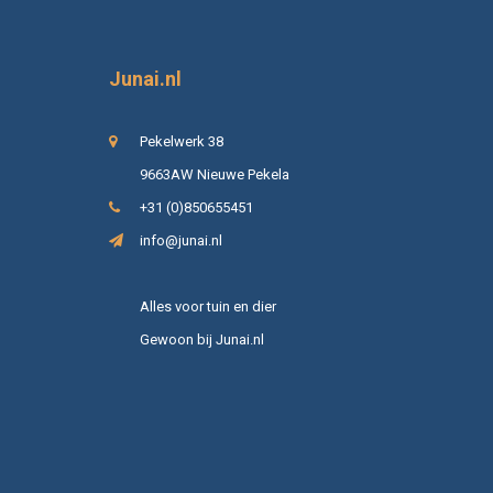
Junai.nl
Pekelwerk 38
9663AW Nieuwe Pekela
+31 (0)850655451
info@junai.nl
Alles voor tuin en dier
Gewoon bij Junai.nl