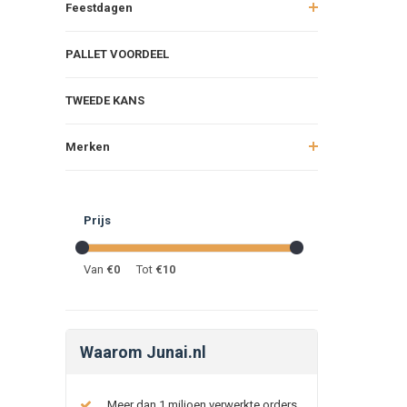
Feestdagen
PALLET VOORDEEL
TWEEDE KANS
Merken
Prijs
Van
€
0
Tot
€
10
Waarom Junai.nl
Meer dan 1 miljoen verwerkte orders