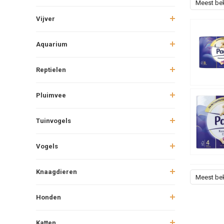
Meest be
Vijver
Aquarium
Reptielen
Pluimvee
Tuinvogels
Vogels
Knaagdieren
Meest be
Honden
Katten