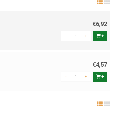
€6,92
-
+
€4,57
-
+