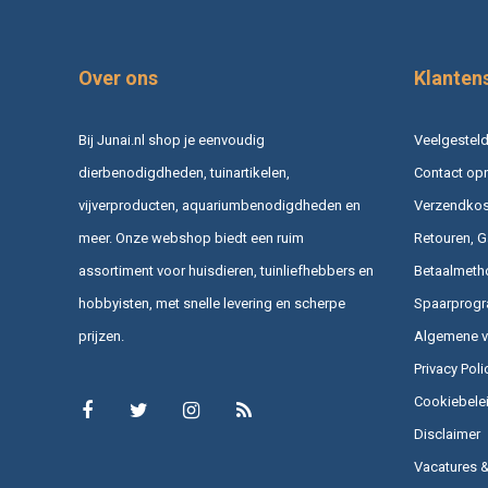
Over ons
Klanten
Bij Junai.nl shop je eenvoudig
Veelgesteld
dierbenodigdheden, tuinartikelen,
Contact op
vijverproducten, aquariumbenodigdheden en
Verzendkost
meer. Onze webshop biedt een ruim
Retouren, G
assortiment voor huisdieren, tuinliefhebbers en
Betaalmeth
hobbyisten, met snelle levering en scherpe
Spaarprog
prijzen.
Algemene 
Privacy Poli
Cookiebele
Disclaimer
Vacatures 