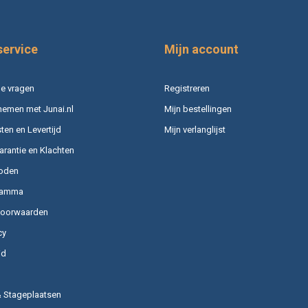
service
Mijn account
e vragen
Registreren
nemen met Junai.nl
Mijn bestellingen
en en Levertijd
Mijn verlanglijst
arantie en Klachten
oden
ramma
voorwaarden
cy
id
& Stageplaatsen