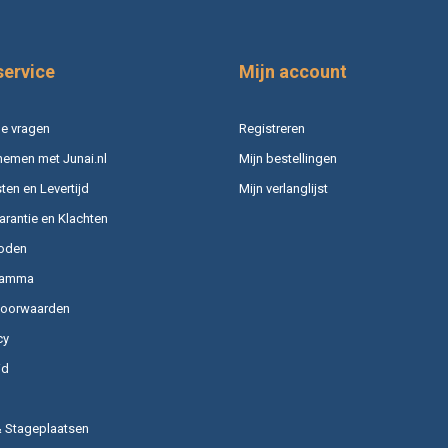
service
Mijn account
e vragen
Registreren
nemen met Junai.nl
Mijn bestellingen
en en Levertijd
Mijn verlanglijst
arantie en Klachten
oden
ramma
voorwaarden
cy
id
& Stageplaatsen