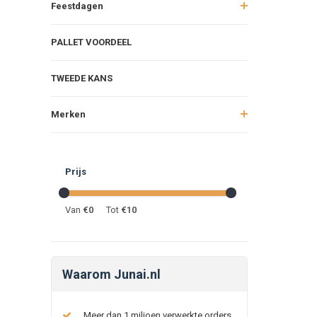
Feestdagen
PALLET VOORDEEL
TWEEDE KANS
Merken
Prijs
Van
€
0
Tot
€
10
Waarom Junai.nl
Meer dan 1 miljoen verwerkte orders