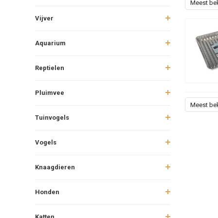
Meest be
Vijver
Aquarium
Reptielen
Pluimvee
Meest be
Tuinvogels
Vogels
Knaagdieren
Honden
Katten