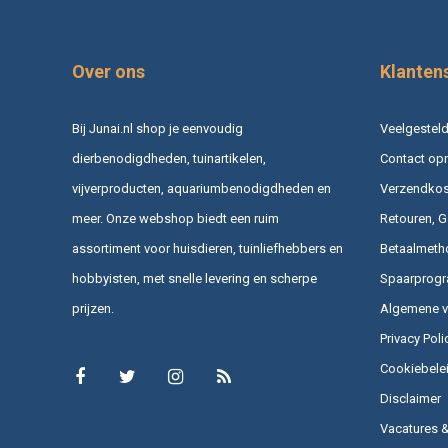
Over ons
Klanten
Bij Junai.nl shop je eenvoudig
Veelgesteld
dierbenodigdheden, tuinartikelen,
Contact op
vijverproducten, aquariumbenodigdheden en
Verzendkost
meer. Onze webshop biedt een ruim
Retouren, G
assortiment voor huisdieren, tuinliefhebbers en
Betaalmeth
hobbyisten, met snelle levering en scherpe
Spaarprog
prijzen.
Algemene 
Privacy Poli
Cookiebele
Disclaimer
Vacatures 