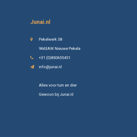
Junai.nl
Pekelwerk 38
9663AW Nieuwe Pekela
+31 (0)850655451
info@junai.nl
Alles voor tuin en dier
Gewoon bij Junai.nl