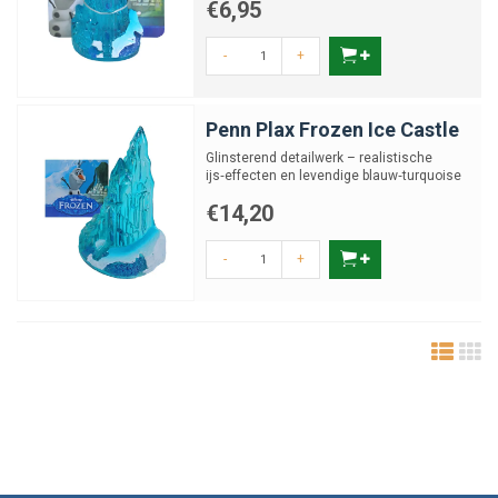
€6,95
-
+
Penn Plax Frozen Ice Castle
Glinsterend detailwerk – realistische
ijs‑effecten en levendige blauw‑turquoise
tinten.
€14,20
-
+