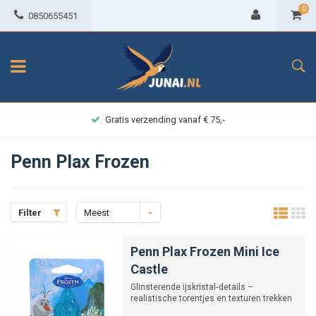
0
0850655451
Gratis verzending vanaf € 75,-
Penn Plax Frozen
Filter
Meest
bekeken
Penn Plax Frozen Mini Ice
Castle
Glinsterende ijskristal‑details –
realistische torentjes en texturen trekken
direct de aandacht.