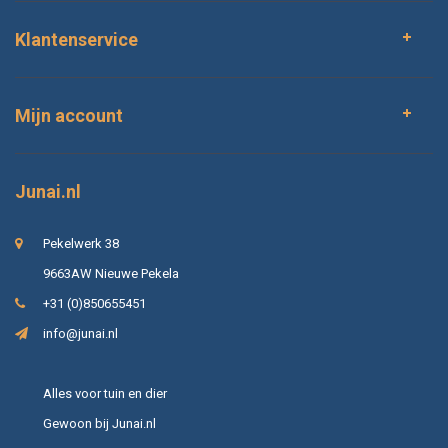
Klantenservice
Mijn account
Junai.nl
Pekelwerk 38
9663AW Nieuwe Pekela
+31 (0)850655451
info@junai.nl
Alles voor tuin en dier
Gewoon bij Junai.nl