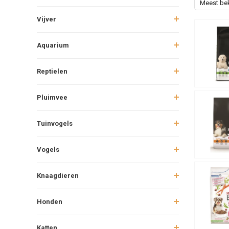
Meest be
Vijver
Aquarium
Reptielen
Pluimvee
Tuinvogels
Vogels
Knaagdieren
Honden
Katten