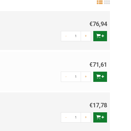
€76,94
-
+
€71,61
-
+
€17,78
-
+