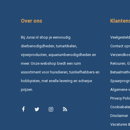
Over ons
Klanten
Bij Junai.nl shop je eenvoudig
Veelgesteld
dierbenodigdheden, tuinartikelen,
Contact op
vijverproducten, aquariumbenodigdheden en
Verzendkost
meer. Onze webshop biedt een ruim
Retouren, G
assortiment voor huisdieren, tuinliefhebbers en
Betaalmeth
hobbyisten, met snelle levering en scherpe
Spaarprog
prijzen.
Algemene 
Privacy Poli
Cookiebele
Disclaimer
Vacatures 