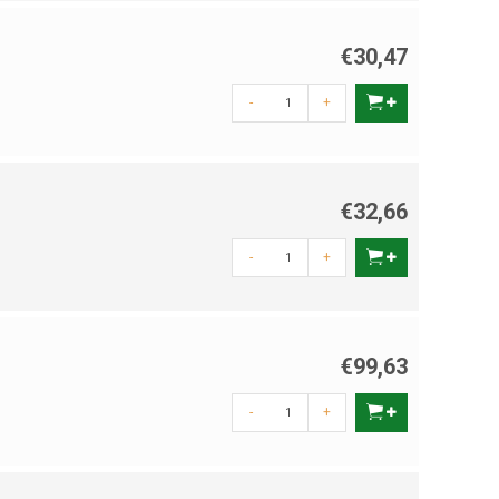
€30,47
-
+
€32,66
-
+
€99,63
-
+