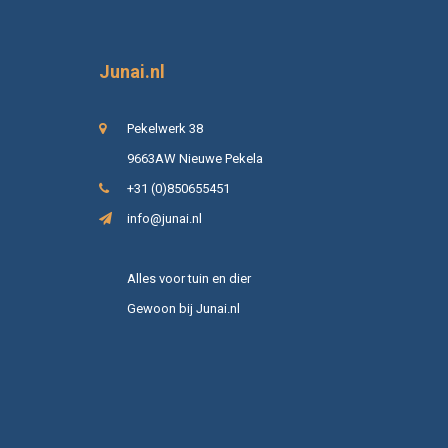
Junai.nl
Pekelwerk 38
9663AW Nieuwe Pekela
+31 (0)850655451
info@junai.nl
Alles voor tuin en dier
Gewoon bij Junai.nl