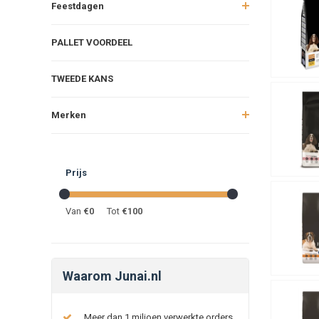
Feestdagen
PALLET VOORDEEL
TWEEDE KANS
Merken
Prijs
Van
€
0
Tot
€
100
Waarom Junai.nl
Meer dan 1 miljoen verwerkte orders