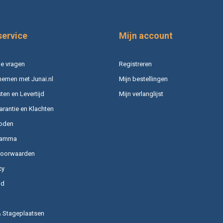
service
Mijn account
e vragen
Registreren
nemen met Junai.nl
Mijn bestellingen
en en Levertijd
Mijn verlanglijst
arantie en Klachten
oden
ramma
voorwaarden
cy
id
& Stageplaatsen