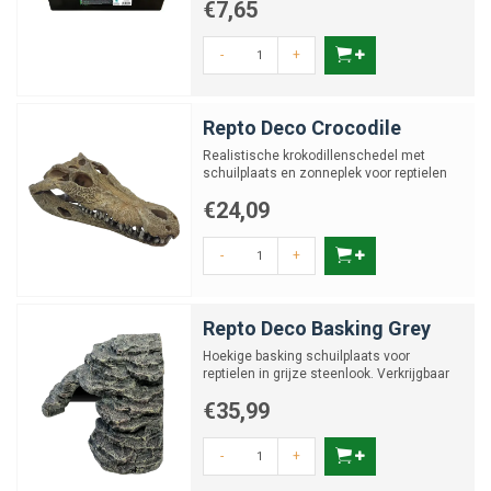
€7,65
-
+
Repto Deco Crocodile
Realistische krokodillenschedel met
schuilplaats en zonneplek voor reptielen
€24,09
-
+
Repto Deco Basking Grey
Hoekige basking schuilplaats voor
reptielen in grijze steenlook. Verkrijgbaar
in: S, M en L
€35,99
-
+