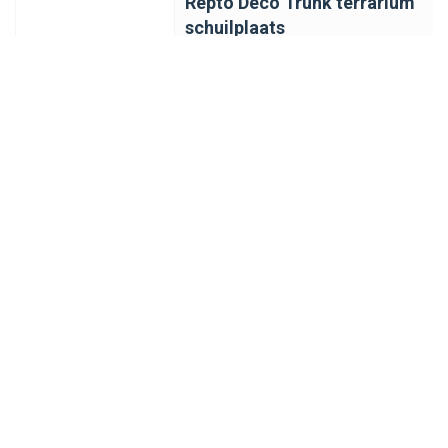
Repto Deco Trunk terrarium
schuilplaats
Natuurgetrouwe hars boomstam
schuilplaats in twee maten.
€20,29
-
+
Repto Terra Earth | 20 x 20 x
15CM
Compact laag terrarium voor kleine
bodembewonende terrariumdieren
€29,88
-
+
Repto Cricket Box
Handige krekelbox voor veilig bewaren en