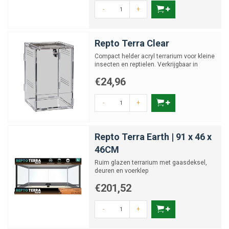
-
+
Repto Terra Clear
Compact helder acryl terrarium voor kleine
insecten en reptielen. Verkrijgbaar in
diverse maten
€24,96
-
+
Repto Terra Earth | 91 x 46 x
46CM
Ruim glazen terrarium met gaasdeksel,
deuren en voerklep
€201,52
-
+