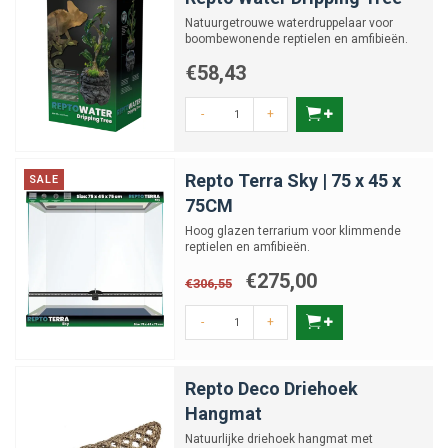
Natuurgetrouwe waterdruppelaar voor
boombewonende reptielen en amfibieën.
€58,43
-
+
Repto Terra Sky | 75 x 45 x
SALE
75CM
Hoog glazen terrarium voor klimmende
reptielen en amfibieën.
€275,00
€306,55
-
+
Repto Deco Driehoek
Hangmat
Natuurlijke driehoek hangmat met