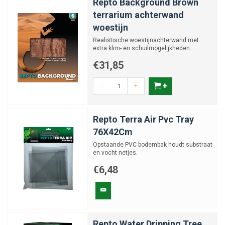
Repto Background Brown
terrarium achterwand
woestijn
Realistische woestijnachterwand met
extra klim- en schuilmogelijkheden.
Verkrijgbaar in diverse mate...
€31,85
-
+
Repto Terra Air Pvc Tray
76X42Cm
Opstaande PVC bodembak houdt substraat
en vocht netjes.
€6,48
Repto Water Dripping Tree