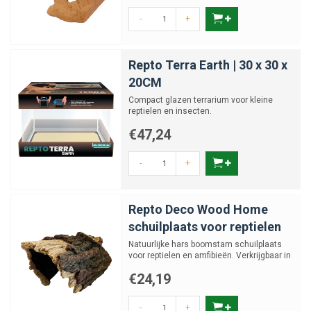
-
+
Repto Terra Earth | 30 x 30 x
20CM
Compact glazen terrarium voor kleine
reptielen en insecten.
€47,24
-
+
Repto Deco Wood Home
schuilplaats voor reptielen
Natuurlijke hars boomstam schuilplaats
voor reptielen en amfibieën. Verkrijgbaar in
M, L en XL
€24,19
-
+