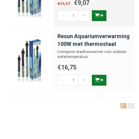
€9,07
€11,17
-
+
Resun Aquariumverwarming
100W met thermostaat
Compacte staafverwarmer voor stabiele
watertemperatuur.
€16,75
-
+