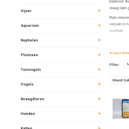
bestond. Aa
vraag nam g
Vijver
Ruto visvoe
verpakt in 
Aquarium
voedsel.
Reptielen
Lees me
Pluimvee
M
Filter:
Tuinvogels
Meest be
Vogels
Knaagdieren
Honden
Katten