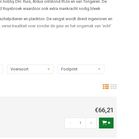
um hobby Dhr. Ruis, Aldus ontstond RUis en van Tongeren. De
nd Ruysbroek waardoor ook extra mankracht nodig bleek.
 schelpdieren en plankton. De vangst wordt direct ingevroren en
 verse kwaliteit voer zonder de geur en het ongemak van 'echt'
Voersoort
Footprint
€66,21
-
+