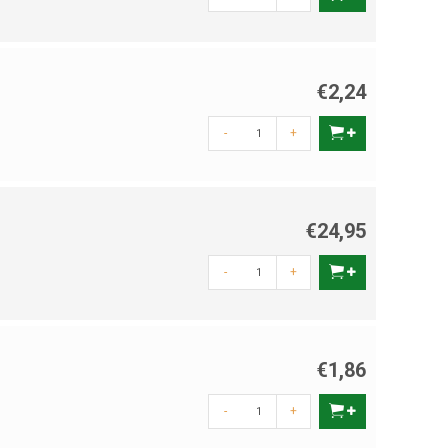
€2,24
-
+
€24,95
-
+
€1,86
-
+