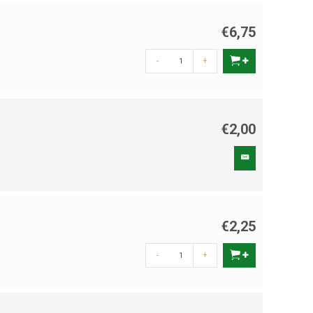
€6,75
-
+
€2,00
€2,25
-
+