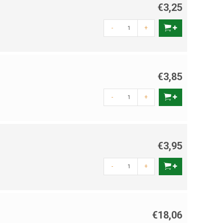
€3,25
-
+
€3,85
-
+
€3,95
-
+
€18,06