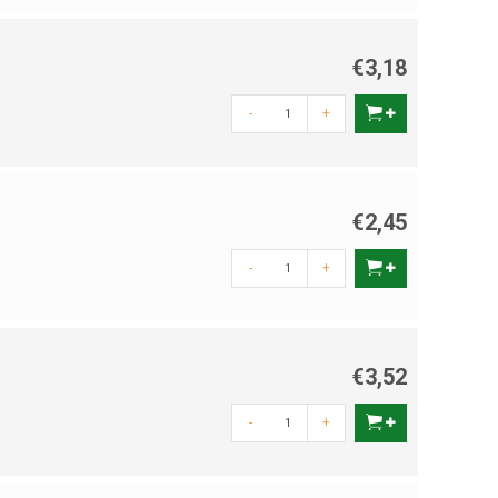
€3,18
-
+
€2,45
-
+
€3,52
-
+