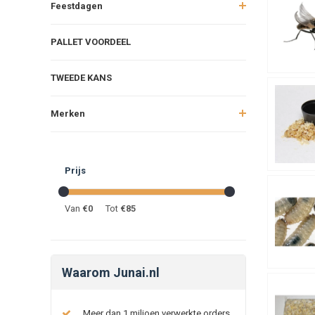
Feestdagen
PALLET VOORDEEL
TWEEDE KANS
Merken
Prijs
Van
€
0
Tot
€
85
Waarom Junai.nl
Meer dan 1 miljoen verwerkte orders