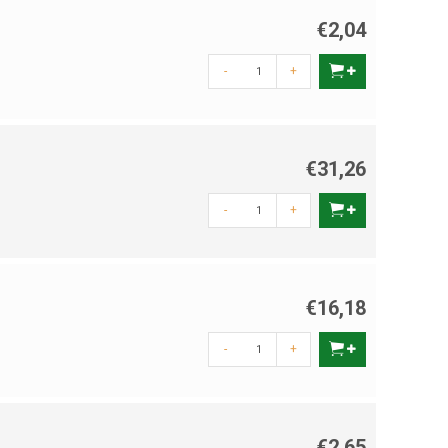
€2,04
-
+
€31,26
-
+
€16,18
-
+
€2,65