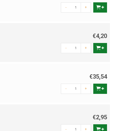
-
+
€4,20
-
+
€35,54
-
+
€2,95
-
+