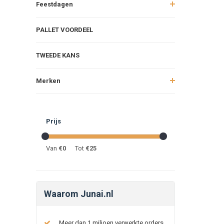
Feestdagen
PALLET VOORDEEL
TWEEDE KANS
Merken
Prijs
Van
€
0
Tot
€
25
Waarom Junai.nl
Meer dan 1 miljoen verwerkte orders