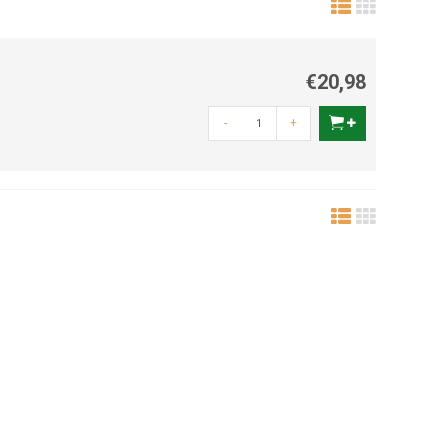
€20,98
-
+