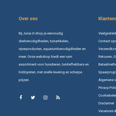
Over ons
Klanten
Bij Junai.nl shop je eenvoudig
Veelgesteld
dierbenodigdheden, tuinartikelen,
Contact op
vijverproducten, aquariumbenodigdheden en
Verzendkost
meer. Onze webshop biedt een ruim
Retouren, G
assortiment voor huisdieren, tuinliefhebbers en
Betaalmeth
hobbyisten, met snelle levering en scherpe
Spaarprog
prijzen.
Algemene 
Privacy Poli
Cookiebele
Disclaimer
Vacatures 