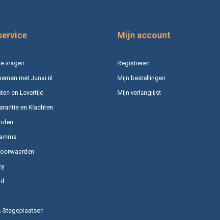
service
Mijn account
e vragen
Registreren
nemen met Junai.nl
Mijn bestellingen
en en Levertijd
Mijn verlanglijst
arantie en Klachten
oden
ramma
voorwaarden
cy
id
& Stageplaatsen