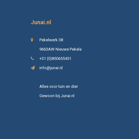
Junai.nl
Pekelwerk 38
9663AW Nieuwe Pekela
+31 (0)850655451
info@junai.nl
Alles voor tuin en dier
Gewoon bij Junai.nl