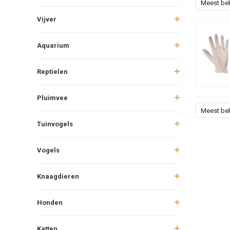
Meest be
Vijver
Aquarium
Reptielen
Pluimvee
Meest be
Tuinvogels
Vogels
Knaagdieren
Honden
Katten