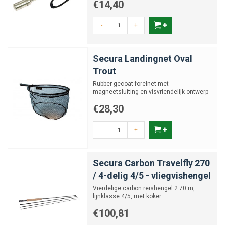
€14,40
-
+
Secura Landingnet Oval
Trout
Rubber gecoat forelnet met
magneetsluiting en visvriendelijk ontwerp
€28,30
-
+
Secura Carbon Travelfly 270
/ 4-delig 4/5 - vliegvishengel
Vierdelige carbon reishengel 2.70 m,
lijnklasse 4/5, met koker.
€100,81