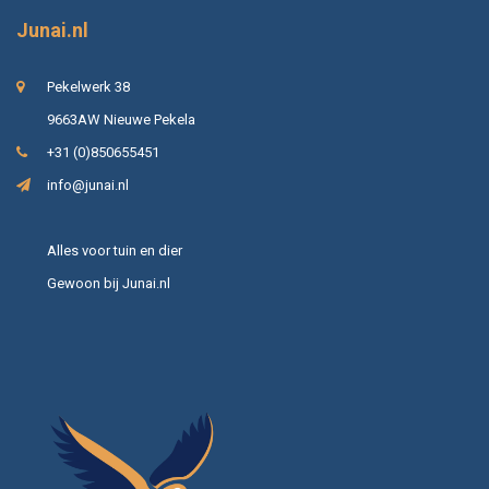
Junai.nl
Pekelwerk 38
9663AW Nieuwe Pekela
+31 (0)850655451
info@junai.nl
Alles voor tuin en dier
Gewoon bij Junai.nl