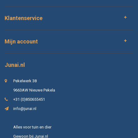
Klantenservice
Mijn account
Junai.nl
Pekelwerk 38
9663AW Nieuwe Pekela
+31 (0)850655451
info@junai.nl
Alles voor tuin en dier
Gewoon bij Junai.nl