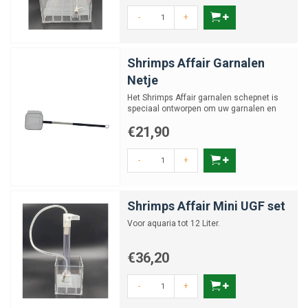
-
+
Shrimps Affair Garnalen
Netje
Het Shrimps Affair garnalen schepnet is
speciaal ontworpen om uw garnalen en
andere kleine dieren mo...
€21,90
-
+
Shrimps Affair Mini UGF set
Voor aquaria tot 12 Liter.
€36,20
-
+