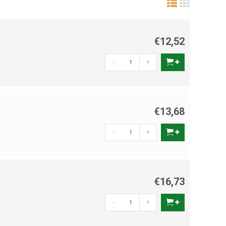
€12,52
-
+
€13,68
-
+
€16,73
-
+