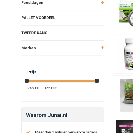
Feestdagen
PALLET VOORDEEL
TWEEDE KANS
Merken
Prijs
Van
€
0
Tot
€
35
Waarom Junai.nl
Meer dan 1 miljoen verwerkte orders