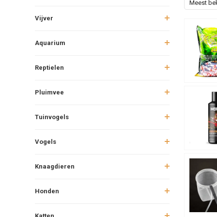
Meest be
Vijver
Aquarium
Reptielen
Pluimvee
Tuinvogels
Vogels
Knaagdieren
Honden
Katten