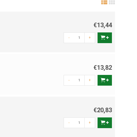
€13,44
-
+
€13,82
-
+
€20,83
-
+