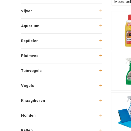
Meest be
Vijver
Aquarium
Reptielen
Pluimvee
Tuinvogels
Vogels
Knaagdieren
Honden
Katten