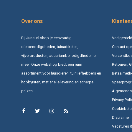
Over ons
Klanten
Bij Junai.nl shop je eenvoudig
Veelgesteld
dierbenodigdheden, tuinartikelen,
Contact op
vijverproducten, aquariumbenodigdheden en
Verzendkost
meer. Onze webshop biedt een ruim
Retouren, G
assortiment voor huisdieren, tuinliefhebbers en
Betaalmeth
hobbyisten, met snelle levering en scherpe
Spaarprog
prijzen.
Algemene 
Privacy Poli
Cookiebele
Disclaimer
Vacatures 