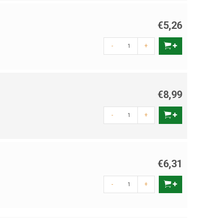
€5,26
-
+
€8,99
-
+
€6,31
-
+