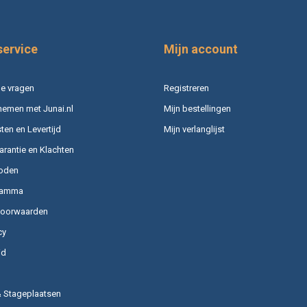
service
Mijn account
e vragen
Registreren
nemen met Junai.nl
Mijn bestellingen
en en Levertijd
Mijn verlanglijst
arantie en Klachten
oden
ramma
voorwaarden
cy
id
& Stageplaatsen