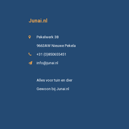
Junai.nl
Pekelwerk 38
9663AW Nieuwe Pekela
+31 (0)850655451
info@junai.nl
Alles voor tuin en dier
Gewoon bij Junai.nl