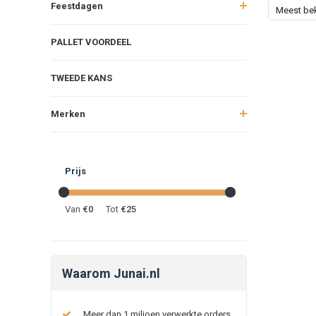
Feestdagen
Meest be
PALLET VOORDEEL
TWEEDE KANS
Merken
Prijs
Van
€
0
Tot
€
25
Waarom Junai.nl
Meer dan 1 miljoen verwerkte orders