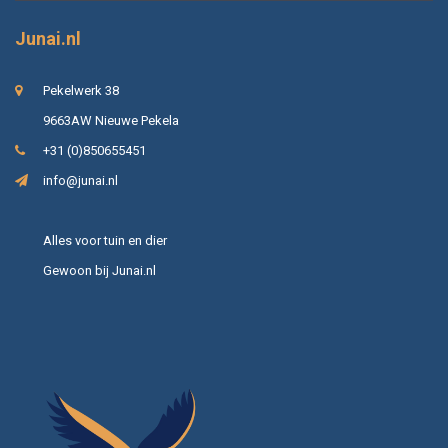
Junai.nl
Pekelwerk 38
9663AW Nieuwe Pekela
+31 (0)850655451
info@junai.nl
Alles voor tuin en dier
Gewoon bij Junai.nl