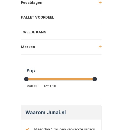
Feestdagen
PALLET VOORDEEL
TWEEDE KANS
Merken
Prijs
Van
€
0
Tot
€
10
Waarom Junai.nl
Meer dan 1 miljoen verwerkte orders