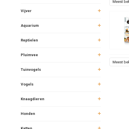
Meest be
Vijver
Aquarium
Reptielen
Pluimvee
Meest be
Tuinvogels
Vogels
Knaagdieren
Honden
Katten