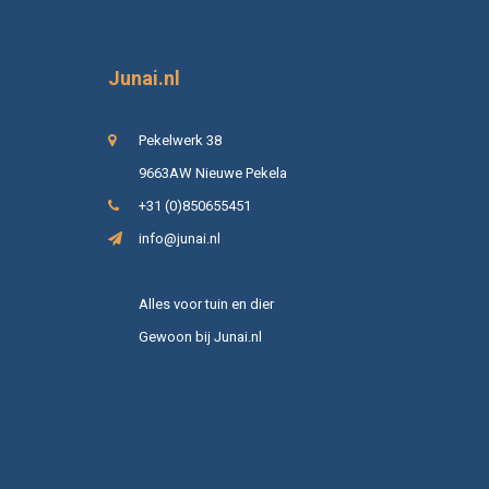
Junai.nl
Pekelwerk 38
9663AW Nieuwe Pekela
+31 (0)850655451
info@junai.nl
Alles voor tuin en dier
Gewoon bij Junai.nl