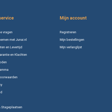
service
Mijn account
e vragen
Registreren
nemen met Junai.nl
Mijn bestellingen
en en Levertijd
Mijn verlanglijst
arantie en Klachten
oden
ramma
voorwaarden
cy
id
& Stageplaatsen