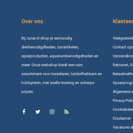
Over ons
Klanten
Bij Junai.nl shop je eenvoudig
Veelgesteld
dierbenodigdheden, tuinartikelen,
Contact op
vijverproducten, aquariumbenodigdheden en
Verzendkost
meer. Onze webshop biedt een ruim
Retouren, G
assortiment voor huisdieren, tuinliefhebbers en
Betaalmeth
hobbyisten, met snelle levering en scherpe
Spaarprog
prijzen.
Algemene 
Privacy Poli
Cookiebele
Disclaimer
Vacatures 