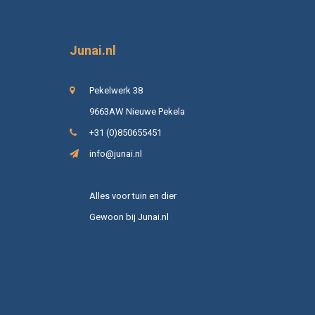
Junai.nl
Pekelwerk 38
9663AW Nieuwe Pekela
+31 (0)850655451
info@junai.nl
Alles voor tuin en dier
Gewoon bij Junai.nl