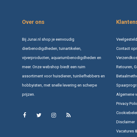
Over ons
Klanten
Bij Junai.nl shop je eenvoudig
Veelgesteld
dierbenodigdheden, tuinartikelen,
Contact op
vijverproducten, aquariumbenodigdheden en
Verzendkost
meer. Onze webshop biedt een ruim
Retouren, G
assortiment voor huisdieren, tuinliefhebbers en
Betaalmeth
hobbyisten, met snelle levering en scherpe
Spaarprog
prijzen.
Algemene 
Privacy Poli
Cookiebele
Disclaimer
Vacatures 