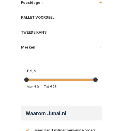
Feestdagen
PALLET VOORDEEL
TWEEDE KANS
Merken
Prijs
Van
€
0
Tot
€
25
Waarom Junai.nl
Meer dan 1 miljoen verwerkte orders