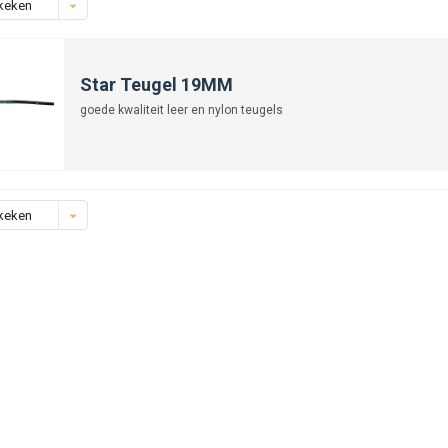
keken
Star Teugel 19MM
goede kwaliteit leer en nylon teugels
keken