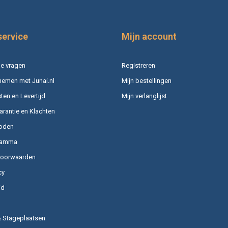
service
Mijn account
e vragen
Registreren
nemen met Junai.nl
Mijn bestellingen
en en Levertijd
Mijn verlanglijst
arantie en Klachten
oden
ramma
voorwaarden
cy
id
& Stageplaatsen