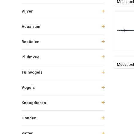
Meest be
Vijver
Aquarium
Reptielen
Pluimvee
Meest be
Tuinvogels
Vogels
Knaagdieren
Honden
Katten