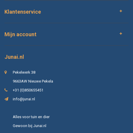
Klantenservice
Mijn account
Junai.nl
Pekelwerk 38
9663AW Nieuwe Pekela
+31 (0)850655451
info@junai.nl
Alles voor tuin en dier
Gewoon bij Junai.nl