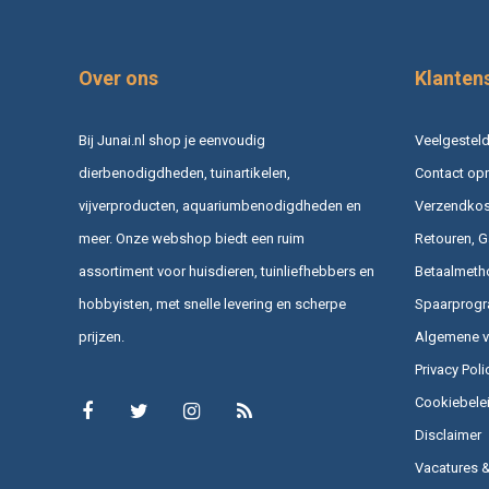
Over ons
Klanten
Bij Junai.nl shop je eenvoudig
Veelgesteld
dierbenodigdheden, tuinartikelen,
Contact op
vijverproducten, aquariumbenodigdheden en
Verzendkost
meer. Onze webshop biedt een ruim
Retouren, G
assortiment voor huisdieren, tuinliefhebbers en
Betaalmeth
hobbyisten, met snelle levering en scherpe
Spaarprog
prijzen.
Algemene 
Privacy Poli
Cookiebele
Disclaimer
Vacatures 