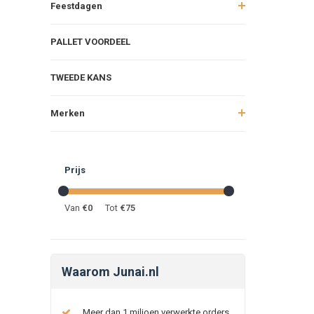
Feestdagen
PALLET VOORDEEL
TWEEDE KANS
Merken
Prijs
Van
€
0
Tot
€
75
Waarom Junai.nl
Meer dan 1 miljoen verwerkte orders