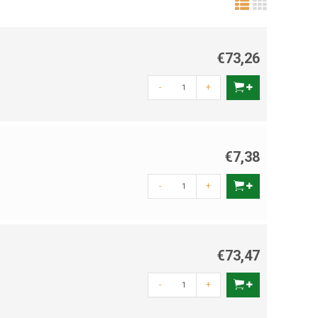
€73,26
-
+
€7,38
-
+
€73,47
-
+