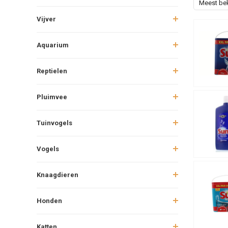
Meest be
Vijver
Aquarium
Reptielen
Pluimvee
Tuinvogels
Vogels
Knaagdieren
Honden
Katten