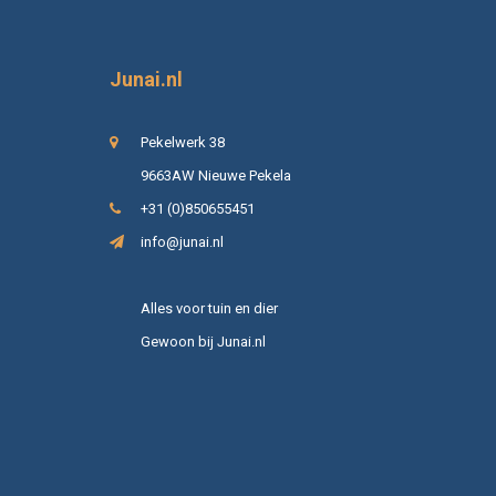
Junai.nl
Pekelwerk 38
9663AW Nieuwe Pekela
+31 (0)850655451
info@junai.nl
Alles voor tuin en dier
Gewoon bij Junai.nl