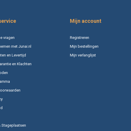
service
Mijn account
e vragen
Registreren
nemen met Junai.nl
Mijn bestellingen
en en Levertijd
Mijn verlanglijst
arantie en Klachten
oden
ramma
voorwaarden
cy
id
& Stageplaatsen