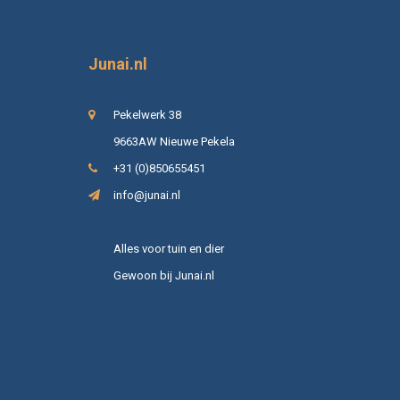
Junai.nl
Pekelwerk 38
9663AW Nieuwe Pekela
+31 (0)850655451
info@junai.nl
Alles voor tuin en dier
Gewoon bij Junai.nl