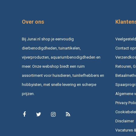
Over ons
Klanten
Bij Junai.nl shop je eenvoudig
Veelgesteld
dierbenodigdheden, tuinartikelen,
Contact op
vijverproducten, aquariumbenodigdheden en
Verzendkost
meer. Onze webshop biedt een ruim
Retouren, G
assortiment voor huisdieren, tuinliefhebbers en
Betaalmeth
hobbyisten, met snelle levering en scherpe
Spaarprog
prijzen.
Algemene 
Privacy Poli
Cookiebele
Disclaimer
Vacatures 