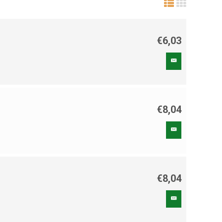
€6,03
€8,04
€8,04