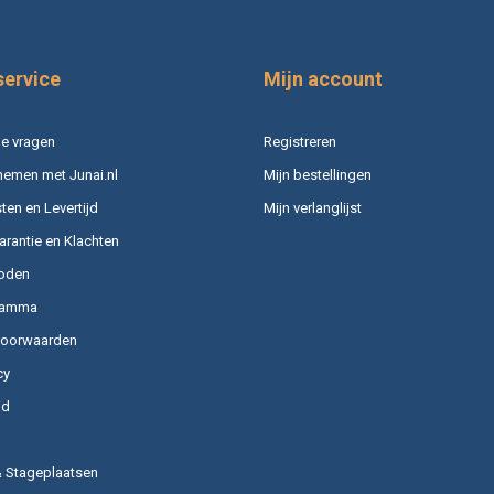
service
Mijn account
e vragen
Registreren
nemen met Junai.nl
Mijn bestellingen
en en Levertijd
Mijn verlanglijst
arantie en Klachten
oden
ramma
voorwaarden
cy
id
& Stageplaatsen