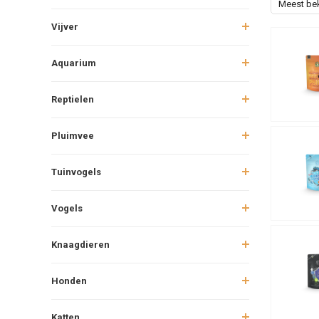
Meest be
Vijver
Aquarium
Reptielen
Pluimvee
Tuinvogels
Vogels
Knaagdieren
Honden
Katten