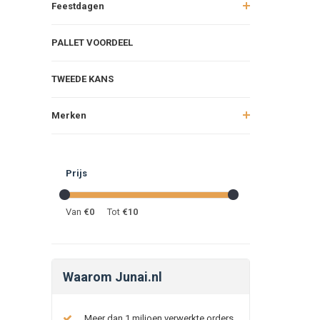
Feestdagen
PALLET VOORDEEL
TWEEDE KANS
Merken
Prijs
Van
€
0
Tot
€
10
Waarom Junai.nl
Meer dan 1 miljoen verwerkte orders