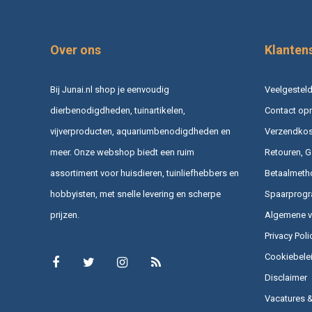
Over ons
Klanten
Bij Junai.nl shop je eenvoudig
Veelgesteld
dierbenodigdheden, tuinartikelen,
Contact op
vijverproducten, aquariumbenodigdheden en
Verzendkost
meer. Onze webshop biedt een ruim
Retouren, G
assortiment voor huisdieren, tuinliefhebbers en
Betaalmeth
hobbyisten, met snelle levering en scherpe
Spaarprog
prijzen.
Algemene 
Privacy Poli
Cookiebele
Disclaimer
Vacatures 