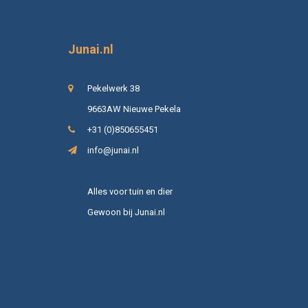
Junai.nl
Pekelwerk 38
9663AW Nieuwe Pekela
+31 (0)850655451
info@junai.nl
Alles voor tuin en dier
Gewoon bij Junai.nl