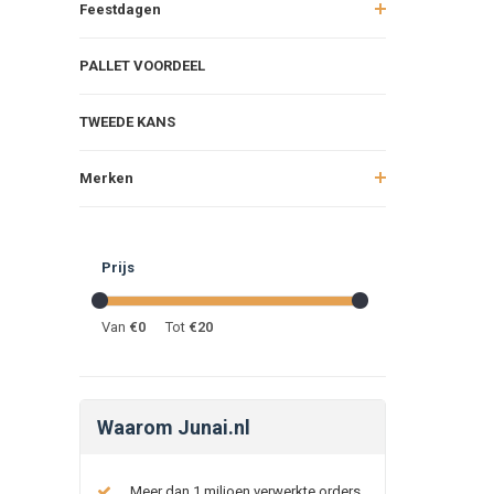
Feestdagen
PALLET VOORDEEL
TWEEDE KANS
Merken
Prijs
Van
€
0
Tot
€
20
Waarom Junai.nl
Meer dan 1 miljoen verwerkte orders