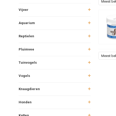
Meest be
Vijver
Aquarium
Reptielen
Pluimvee
Meest be
Tuinvogels
Vogels
Knaagdieren
Honden
Katten