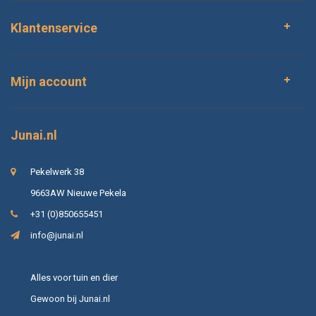
Klantenservice
Mijn account
Junai.nl
Pekelwerk 38
9663AW Nieuwe Pekela
+31 (0)850655451
info@junai.nl
Alles voor tuin en dier
Gewoon bij Junai.nl