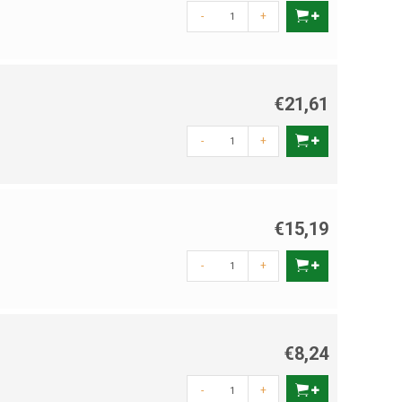
-
+
€21,61
-
+
€15,19
-
+
€8,24
-
+