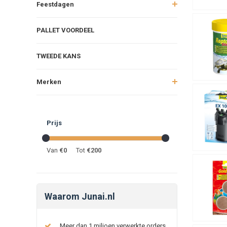
Feestdagen
PALLET VOORDEEL
TWEEDE KANS
Merken
Prijs
Van
€
0
Tot
€
200
Waarom Junai.nl
Meer dan 1 miljoen verwerkte orders