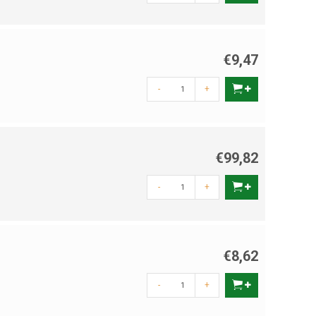
€9,47
-
+
€99,82
-
+
€8,62
-
+