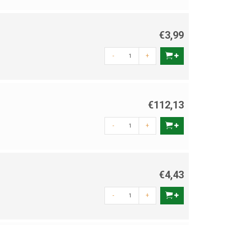
€3,99
-
+
€112,13
-
+
€4,43
-
+