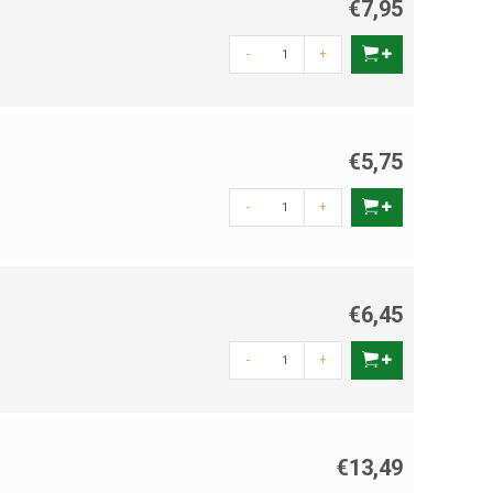
€7,95
-
+
€5,75
-
+
€6,45
-
+
€13,49