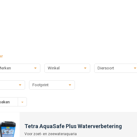
er
erken
Winkel
Diersoort
Footprint
keken
Tetra AquaSafe Plus Waterverbetering
Voor zoet- en zeewateraquaria