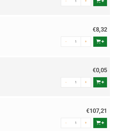
-
+
€8,32
-
+
€0,05
-
+
€107,21
-
+