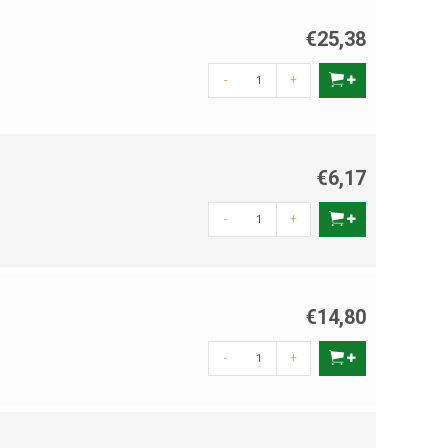
€25,38
-
+
€6,17
-
+
€14,80
-
+