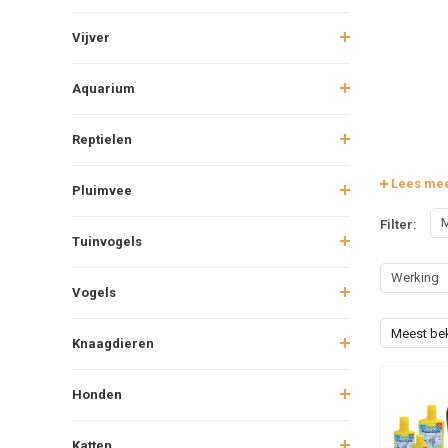
Vijver
Aquarium
Reptielen
Lees me
Pluimvee
M
Filter:
Tuinvogels
Werking
Vogels
Meest be
Knaagdieren
Honden
Katten