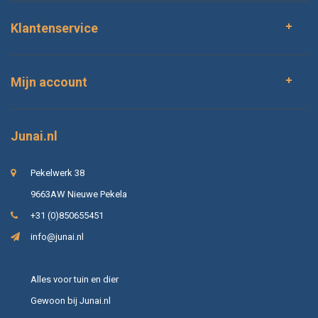
Klantenservice
Mijn account
Junai.nl
Pekelwerk 38
9663AW Nieuwe Pekela
+31 (0)850655451
info@junai.nl
Alles voor tuin en dier
Gewoon bij Junai.nl