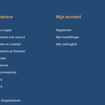
service
Mijn account
e vragen
Registreren
nemen met Junai.nl
Mijn bestellingen
en en Levertijd
Mijn verlanglijst
arantie en Klachten
oden
ramma
voorwaarden
cy
id
& Stageplaatsen