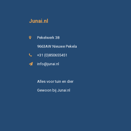
Junai.nl
Pekelwerk 38
9663AW Nieuwe Pekela
+31 (0)850655451
info@junai.nl
Alles voor tuin en dier
Gewoon bij Junai.nl