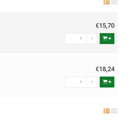
€15,70
-
+
€18,24
-
+