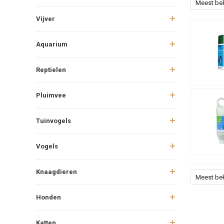
Meest be
Vijver
Aquarium
Reptielen
Pluimvee
Tuinvogels
Vogels
Knaagdieren
Meest be
Honden
Katten