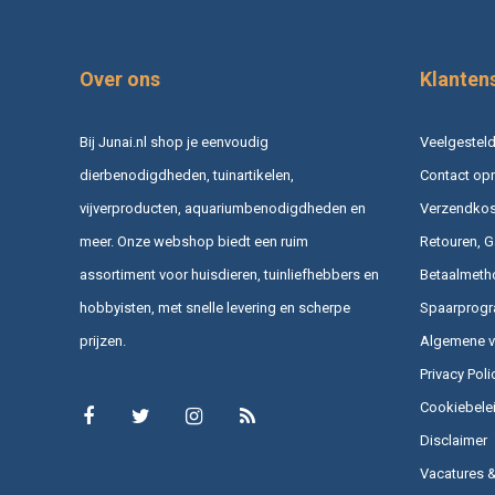
Over ons
Klanten
Bij Junai.nl shop je eenvoudig
Veelgesteld
dierbenodigdheden, tuinartikelen,
Contact op
vijverproducten, aquariumbenodigdheden en
Verzendkost
meer. Onze webshop biedt een ruim
Retouren, G
assortiment voor huisdieren, tuinliefhebbers en
Betaalmeth
hobbyisten, met snelle levering en scherpe
Spaarprog
prijzen.
Algemene 
Privacy Poli
Cookiebele
Disclaimer
Vacatures 