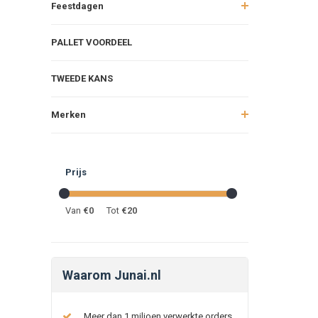
Feestdagen
PALLET VOORDEEL
TWEEDE KANS
Merken
Prijs
Van
€
0
Tot
€
20
Waarom Junai.nl
Meer dan 1 miljoen verwerkte orders