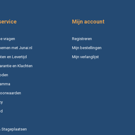
service
Mijn account
e vragen
Registreren
nemen met Junai.nl
Mijn bestellingen
en en Levertijd
Mijn verlanglijst
arantie en Klachten
oden
ramma
voorwaarden
cy
id
& Stageplaatsen