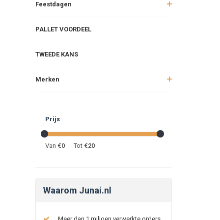
Feestdagen
PALLET VOORDEEL
TWEEDE KANS
Merken
Prijs
Van
€
0
Tot
€
20
Waarom Junai.nl
Meer dan 1 miljoen verwerkte orders