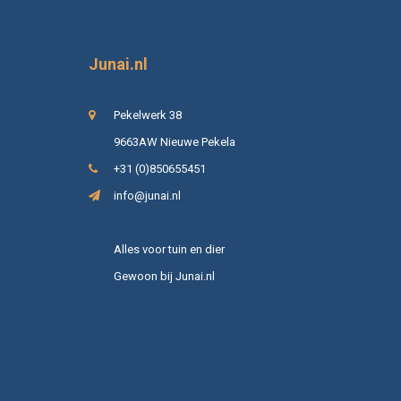
Junai.nl
Pekelwerk 38
9663AW Nieuwe Pekela
+31 (0)850655451
info@junai.nl
Alles voor tuin en dier
Gewoon bij Junai.nl