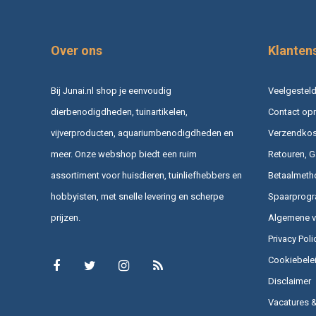
Over ons
Klanten
Bij Junai.nl shop je eenvoudig
Veelgesteld
dierbenodigdheden, tuinartikelen,
Contact op
vijverproducten, aquariumbenodigdheden en
Verzendkost
meer. Onze webshop biedt een ruim
Retouren, G
assortiment voor huisdieren, tuinliefhebbers en
Betaalmeth
hobbyisten, met snelle levering en scherpe
Spaarprog
prijzen.
Algemene 
Privacy Poli
Cookiebele
Disclaimer
Vacatures 