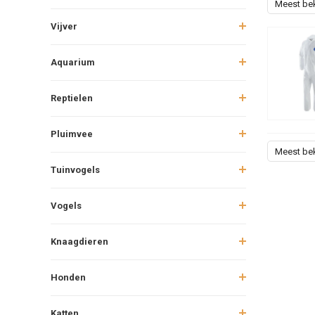
Meest be
Vijver
Aquarium
Reptielen
Pluimvee
Meest be
Tuinvogels
Vogels
Knaagdieren
Honden
Katten