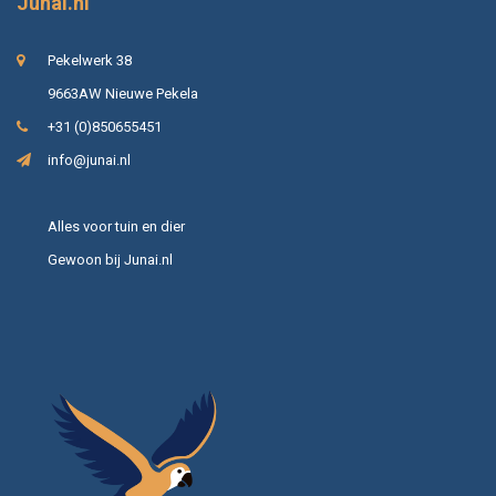
Junai.nl
Pekelwerk 38
9663AW Nieuwe Pekela
+31 (0)850655451
info@junai.nl
Alles voor tuin en dier
Gewoon bij Junai.nl