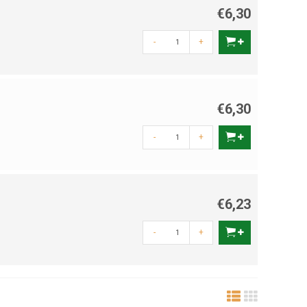
€6,30
-
+
€6,30
-
+
€6,23
-
+