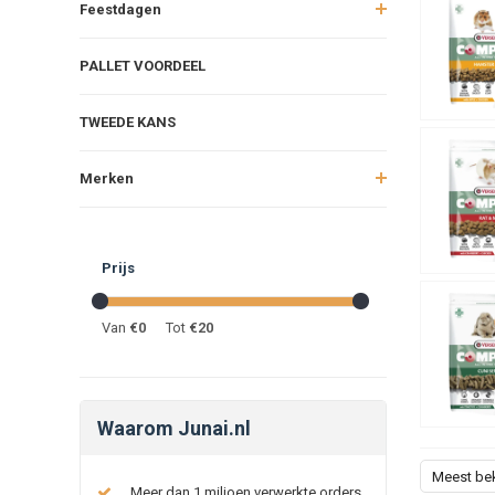
Feestdagen
PALLET VOORDEEL
TWEEDE KANS
Merken
Prijs
Van
€
0
Tot
€
20
Waarom Junai.nl
Meest be
Meer dan 1 miljoen verwerkte orders