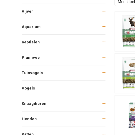
Meest be
Vijver
Aquarium
Reptielen
Pluimvee
Tuinvogels
Vogels
Knaagdieren
Honden
Katten