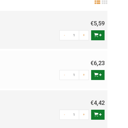
€5,59
-
+
€6,23
-
+
€4,42
-
+