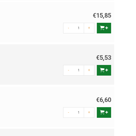
€15,85
-
+
€5,53
-
+
€6,60
-
+