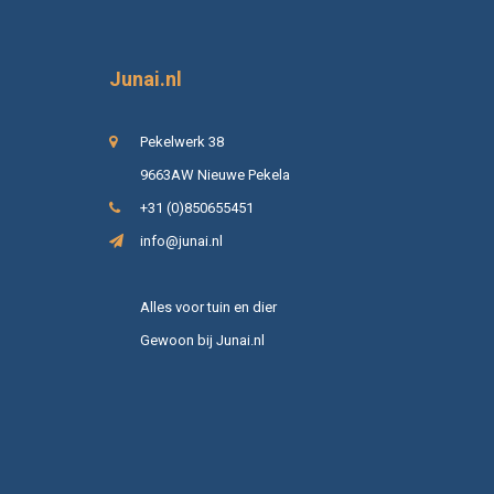
Junai.nl
Pekelwerk 38
9663AW Nieuwe Pekela
+31 (0)850655451
info@junai.nl
Alles voor tuin en dier
Gewoon bij Junai.nl