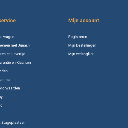
service
Mijn account
e vragen
Registreren
nemen met Junai.nl
Mijn bestellingen
en en Levertijd
Mijn verlanglijst
arantie en Klachten
oden
ramma
voorwaarden
cy
id
& Stageplaatsen