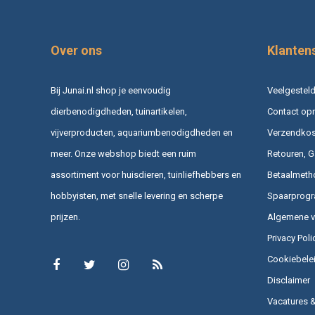
Over ons
Klanten
Bij Junai.nl shop je eenvoudig
Veelgesteld
dierbenodigdheden, tuinartikelen,
Contact op
vijverproducten, aquariumbenodigdheden en
Verzendkost
meer. Onze webshop biedt een ruim
Retouren, G
assortiment voor huisdieren, tuinliefhebbers en
Betaalmeth
hobbyisten, met snelle levering en scherpe
Spaarprog
prijzen.
Algemene 
Privacy Poli
Cookiebele
Disclaimer
Vacatures 