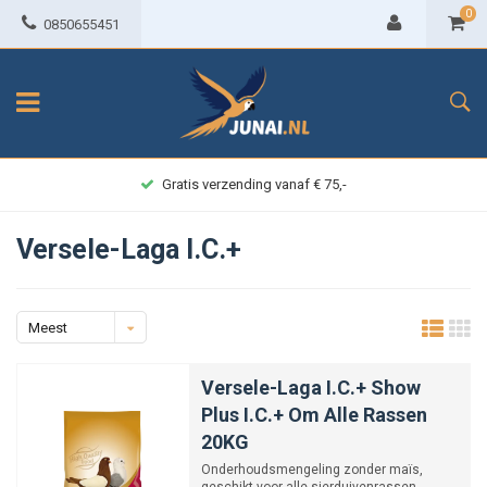
0
0850655451
Gratis verzending vanaf € 75,-
Versele-Laga I.C.+
Meest
bekeken
Versele-Laga I.C.+ Show
Plus I.C.+ Om Alle Rassen
20KG
Onderhoudsmengeling zonder maïs,