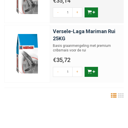
€35,14
-
+
Versele-Laga Mariman Rui
25KG
Basis graanmengeling met premium
cribsmais voor de rui
€35,72
-
+