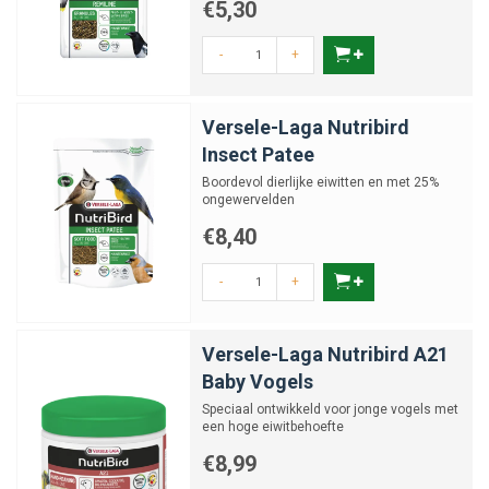
€5,30
-
+
Versele-Laga Nutribird
Insect Patee
Boordevol dierlijke eiwitten en met 25%
ongewervelden
€8,40
-
+
Versele-Laga Nutribird A21
Baby Vogels
Speciaal ontwikkeld voor jonge vogels met
een hoge eiwitbehoefte
€8,99