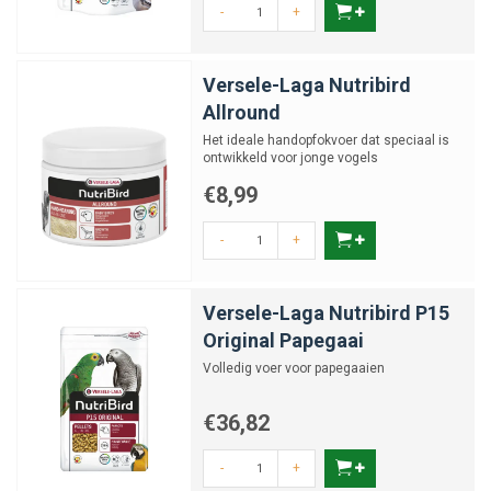
-
+
Versele-Laga Nutribird
Allround
Het ideale handopfokvoer dat speciaal is
ontwikkeld voor jonge vogels
€8,99
-
+
Versele-Laga Nutribird P15
Original Papegaai
Volledig voer voor papegaaien
€36,82
-
+