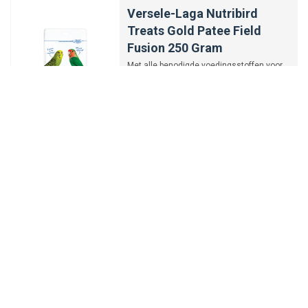
Versele-Laga Nutribird
Treats Gold Patee Field
Fusion 250 Gram
Met alle benodigde voedingsstoffen voor
en topconditie
€3,95
-
+
Versele-Laga Nutribird Gold
Crumble Siervogels 10KG
Geschikt voor een breed scala aan
vogelsoorten
€50,74
-
+