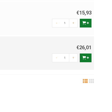
€15,93
-
+
€26,01
-
+