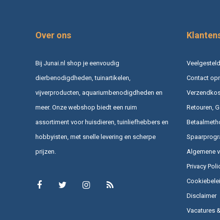
Over ons
Klanten
Bij Junai.nl shop je eenvoudig
Veelgesteld
dierbenodigdheden, tuinartikelen,
Contact op
vijverproducten, aquariumbenodigdheden en
Verzendkost
meer. Onze webshop biedt een ruim
Retouren, G
assortiment voor huisdieren, tuinliefhebbers en
Betaalmeth
hobbyisten, met snelle levering en scherpe
Spaarprog
prijzen.
Algemene 
Privacy Poli
Cookiebele
Disclaimer
Vacatures 