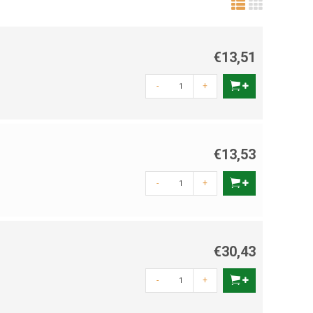
€13,51
-
+
€13,53
-
+
€30,43
-
+