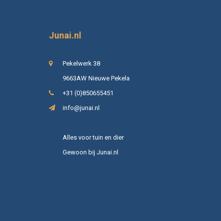
Junai.nl
Pekelwerk 38
9663AW Nieuwe Pekela
+31 (0)850655451
info@junai.nl
Alles voor tuin en dier
Gewoon bij Junai.nl