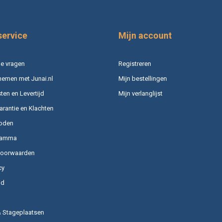
service
Mijn account
e vragen
Registreren
nemen met Junai.nl
Mijn bestellingen
en en Levertijd
Mijn verlanglijst
arantie en Klachten
oden
ramma
voorwaarden
cy
id
& Stageplaatsen