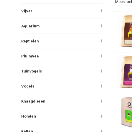
Meest be
Vijver
Aquarium
Reptielen
Pluimvee
Tuinvogels
Vogels
Knaagdieren
Honden
Katten