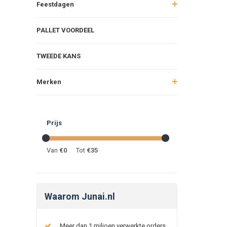
Feestdagen
PALLET VOORDEEL
TWEEDE KANS
Merken
Prijs
Van
€
0
Tot
€
35
Waarom Junai.nl
Meer dan 1 miljoen verwerkte orders