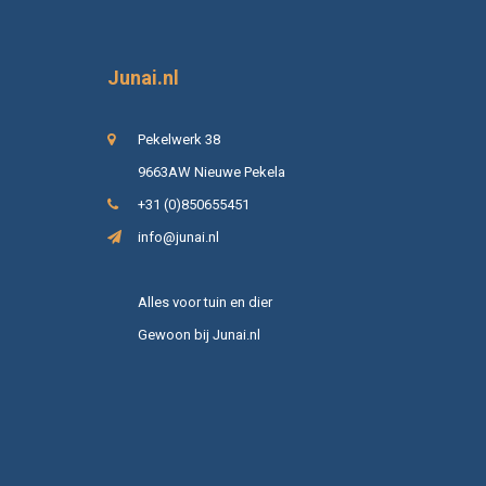
Junai.nl
Pekelwerk 38
9663AW Nieuwe Pekela
+31 (0)850655451
info@junai.nl
Alles voor tuin en dier
Gewoon bij Junai.nl