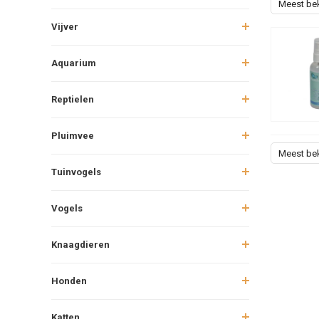
Meest be
Vijver
Aquarium
Reptielen
Pluimvee
Meest be
Tuinvogels
Vogels
Knaagdieren
Honden
Katten