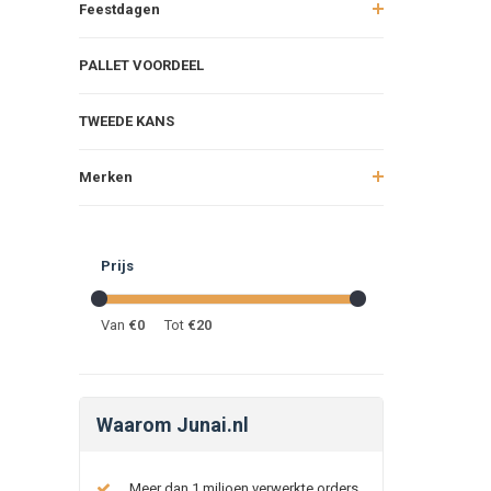
Feestdagen
PALLET VOORDEEL
TWEEDE KANS
Merken
Prijs
Van
€
0
Tot
€
20
Waarom Junai.nl
Meer dan 1 miljoen verwerkte orders