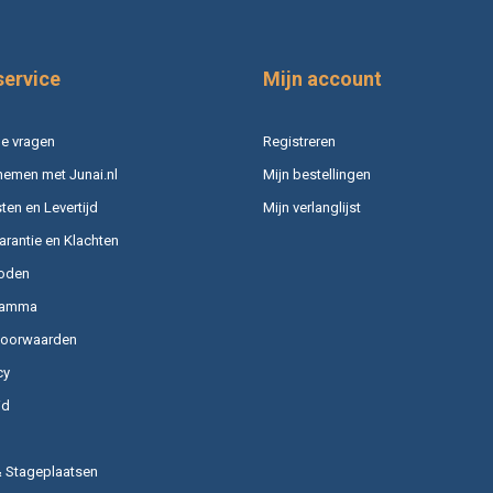
service
Mijn account
e vragen
Registreren
nemen met Junai.nl
Mijn bestellingen
en en Levertijd
Mijn verlanglijst
arantie en Klachten
oden
ramma
voorwaarden
cy
id
& Stageplaatsen