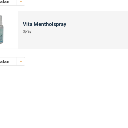
keken
Vita Mentholspray
Spray
keken