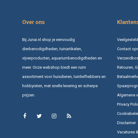
Over ons
Klanten
Bij Junai.nl shop je eenvoudig
Veelgesteld
dierbenodigdheden, tuinartikelen,
Contact op
vijverproducten, aquariumbenodigdheden en
Verzendkost
meer. Onze webshop biedt een ruim
Retouren, G
assortiment voor huisdieren, tuinliefhebbers en
Betaalmeth
hobbyisten, met snelle levering en scherpe
Spaarprog
prijzen.
Algemene 
Privacy Poli
Cookiebele
Disclaimer
Vacatures 