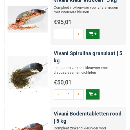
Vivani Kleur Vlokken | 5 kg
Compleet vlokkenvoer voor vitale vissen
met intensere kleuren.
€95,01
-
+
Vivani Spirulina granulaat | 5
kg
Langzaam zinkend kleurvoer voor
discusvissen en cichliden
€50,01
-
+
Vivani Bodemtabletten rood
| 5 kg
Compleet zinkend kleurvoer voor