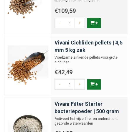
bodemvissen en siervissen.
€109,59
-
+
Vivani Cichliden pellets | 4,5
mm 5 kg zak
Voedzame zinkende pellets voor grote
cichliden.
€42,49
-
+
Vivani Filter Starter
bacteriepoeder | 500 gram
Activeert het vijverfilter en ondersteunt
gezonde waterwaarden