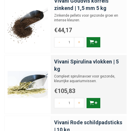
Vivani Goudvis korrels
zinkend | 1,5 mm 5 kg
Zinkende pellets voor gezonde groei en
intense kleuren.
€44,17
-
+
Vivani Spirulina vlokken | 5
kg
Compleet spirulinavoer voor gezonde,
kleurrijke aquariumvissen.
€105,83
-
+
Vivani Rode schildpadsticks
| 10 kg