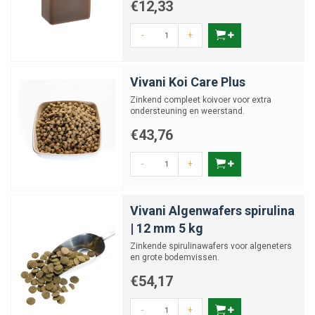
€12,33
-
+
Vivani Koi Care Plus
Zinkend compleet koivoer voor extra
ondersteuning en weerstand.
€43,76
-
+
Vivani Algenwafers spirulina
| 12 mm 5 kg
Zinkende spirulinawafers voor algeneters
en grote bodemvissen.
€54,17
-
+