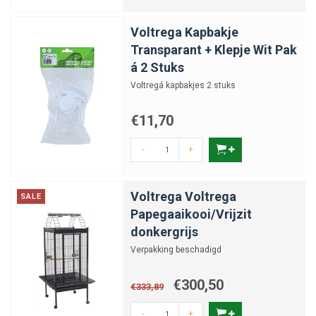
Voltrega Kapbakje
Transparant + Klepje Wit Pak
á 2 Stuks
Voltregá kapbakjes 2 stuks
€11,70
-
+
Voltrega Voltrega
SALE
Papegaaikooi/Vrijzit
donkergrijs
Verpakking beschadigd
€300,50
€333,89
-
+