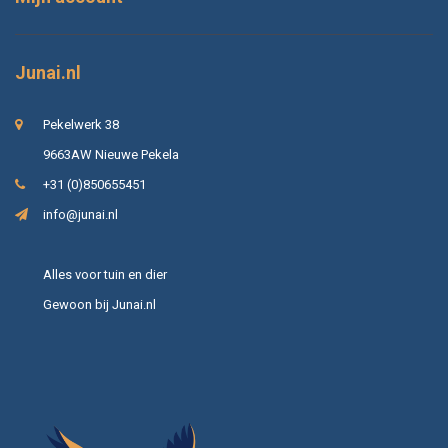
Junai.nl
Pekelwerk 38
9663AW Nieuwe Pekela
+31 (0)850655451
info@junai.nl
Alles voor tuin en dier
Gewoon bij Junai.nl