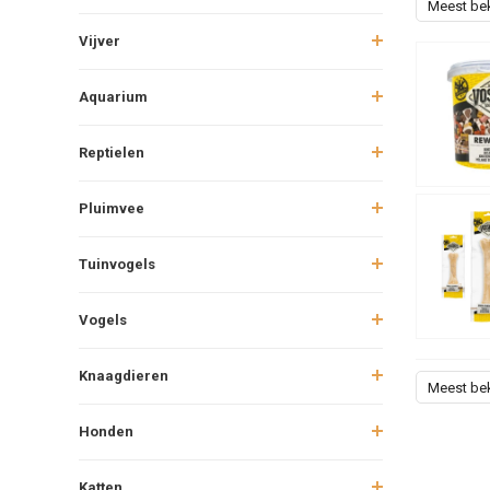
Meest be
Vijver
Aquarium
Reptielen
Pluimvee
Tuinvogels
Vogels
Knaagdieren
Meest be
Honden
Katten