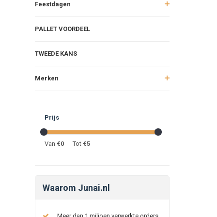
Feestdagen
PALLET VOORDEEL
TWEEDE KANS
Merken
Prijs
Van
€
0
Tot
€
5
Waarom Junai.nl
Meer dan 1 miljoen verwerkte orders