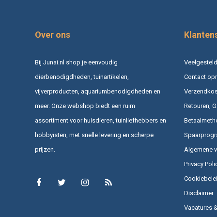
Over ons
Klanten
Bij Junai.nl shop je eenvoudig
Veelgesteld
dierbenodigdheden, tuinartikelen,
Contact op
vijverproducten, aquariumbenodigdheden en
Verzendkost
meer. Onze webshop biedt een ruim
Retouren, G
assortiment voor huisdieren, tuinliefhebbers en
Betaalmeth
hobbyisten, met snelle levering en scherpe
Spaarprog
prijzen.
Algemene 
Privacy Poli
Cookiebele
Disclaimer
Vacatures 