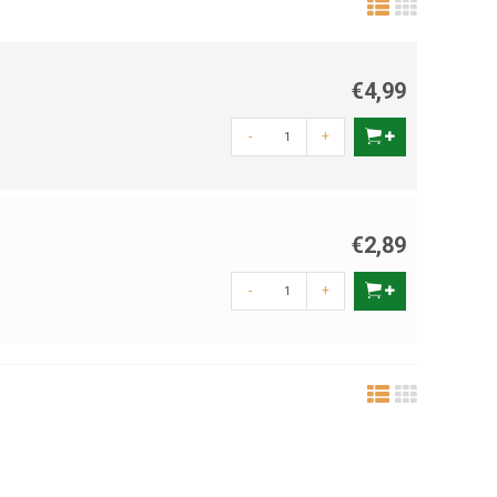
€4,99
-
+
€2,89
-
+