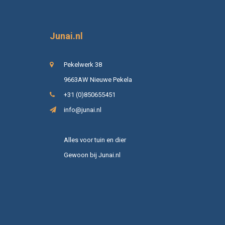
Junai.nl
Pekelwerk 38
9663AW Nieuwe Pekela
+31 (0)850655451
info@junai.nl
Alles voor tuin en dier
Gewoon bij Junai.nl