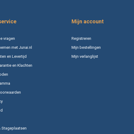
service
Mijn account
e vragen
Registreren
nemen met Junai.nl
Mijn bestellingen
en en Levertijd
Mijn verlanglijst
arantie en Klachten
oden
ramma
voorwaarden
cy
id
& Stageplaatsen