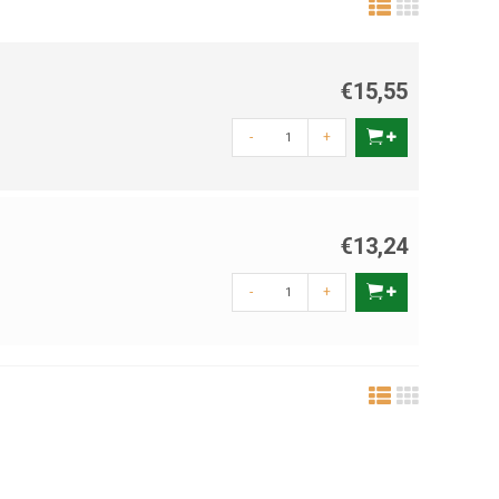
€15,55
-
+
€13,24
-
+