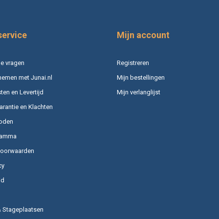
service
Mijn account
e vragen
Registreren
nemen met Junai.nl
Mijn bestellingen
en en Levertijd
Mijn verlanglijst
arantie en Klachten
oden
ramma
voorwaarden
cy
id
& Stageplaatsen