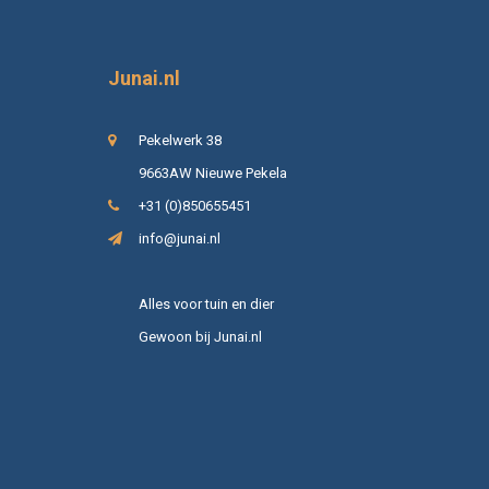
Junai.nl
Pekelwerk 38
9663AW Nieuwe Pekela
+31 (0)850655451
info@junai.nl
Alles voor tuin en dier
Gewoon bij Junai.nl