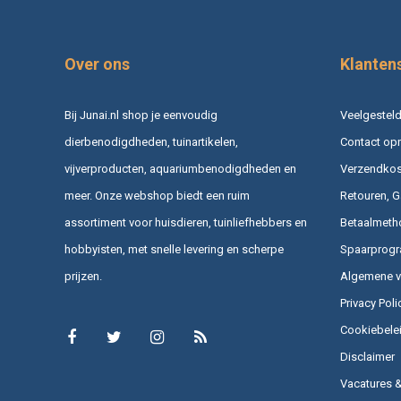
Over ons
Klanten
Bij Junai.nl shop je eenvoudig
Veelgesteld
dierbenodigdheden, tuinartikelen,
Contact op
vijverproducten, aquariumbenodigdheden en
Verzendkost
meer. Onze webshop biedt een ruim
Retouren, G
assortiment voor huisdieren, tuinliefhebbers en
Betaalmeth
hobbyisten, met snelle levering en scherpe
Spaarprog
prijzen.
Algemene 
Privacy Poli
Cookiebele
Disclaimer
Vacatures 