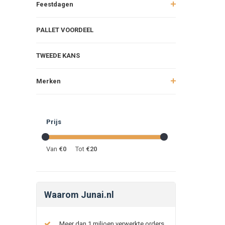
Feestdagen
PALLET VOORDEEL
TWEEDE KANS
Merken
Prijs
Van
€
0
Tot
€
20
Waarom Junai.nl
Meer dan 1 miljoen verwerkte orders