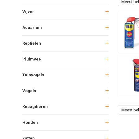
Meest be
Vijver
Aquarium
Reptielen
Pluimvee
Tuinvogels
Vogels
Knaagdieren
Meest be
Honden
Katten