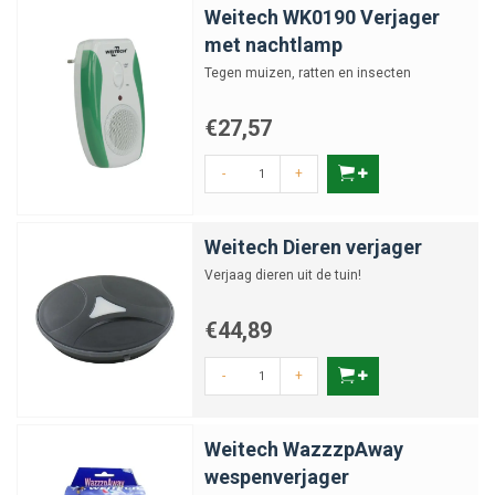
Weitech WK0190 Verjager
met nachtlamp
Tegen muizen, ratten en insecten
€27,57
-
+
Weitech Dieren verjager
Verjaag dieren uit de tuin!
€44,89
-
+
Weitech WazzzpAway
wespenverjager