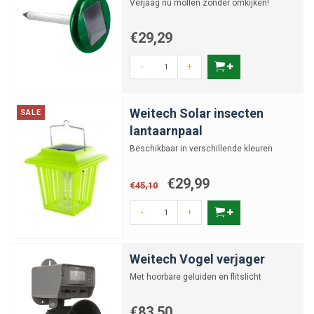
Verjaag nu mollen zonder omkijken!
€29,29
-
+
Weitech Solar insecten
SALE
lantaarnpaal
Beschikbaar in verschillende kleuren
€29,99
€45,10
-
+
Weitech Vogel verjager
Met hoorbare geluiden en flitslicht
€83,50