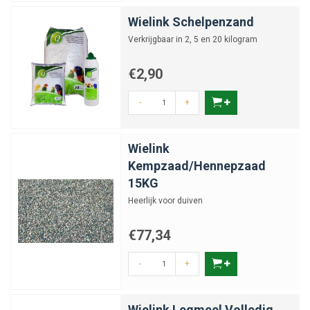
Wielink Schelpenzand
Verkrijgbaar in 2, 5 en 20 kilogram
€2,90
-
+
Wielink
Kempzaad/Hennepzaad
15KG
Heerlijk voor duiven
€77,34
-
+
Wielink Legmeel Volledig