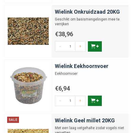
Wielink Onkruidzaad 20KG
Geschikt om basismengelingen mee te
verrijken
€38,96
-
+
Wielink Eekhoornvoer
Eekhoornvoer
€6,94
-
+
Wielink Geel millet 20KG
SALE
Met een laag vetgehalte zodat vogels niet
vervetten