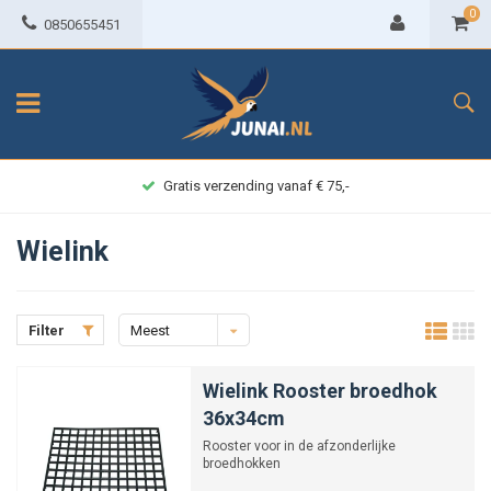
0
0850655451
Achteraf betalen
Wielink
Filter
Meest
bekeken
Wielink Rooster broedhok
36x34cm
Rooster voor in de afzonderlijke
broedhokken