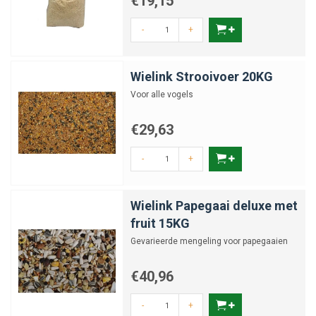
€19,15
-
+
Wielink Strooivoer 20KG
Voor alle vogels
€29,63
-
+
Wielink Papegaai deluxe met
fruit 15KG
Gevarieerde mengeling voor papegaaien
€40,96
-
+