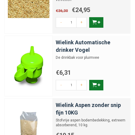
€24,95
€36,30
-
+
Wielink Automatische
drinker Vogel
De drinkbak voor pluimvee
€6,31
-
+
Wielink Aspen zonder snip
fijn 10KG
Stofvrije aspen bodembedekking, extreem
absorberend, 10 kg.