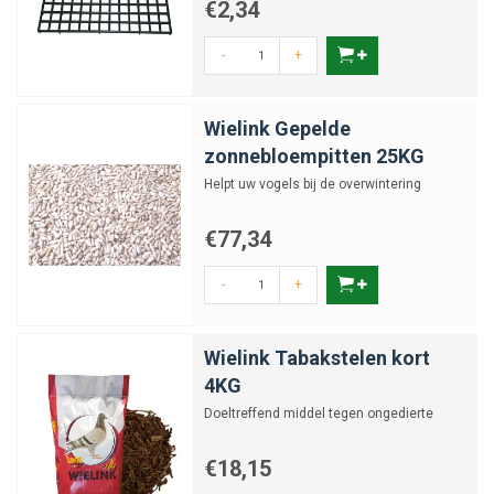
€2,34
-
+
Wielink Gepelde
zonnebloempitten 25KG
Helpt uw vogels bij de overwintering
€77,34
-
+
Wielink Tabakstelen kort
4KG
Doeltreffend middel tegen ongedierte
€18,15