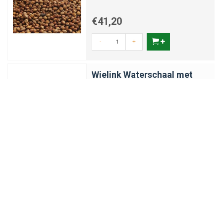
€41,20
-
+
Wielink Waterschaal met
voet 80 cm
Met een groene kleur en voet
€30,88
-
+
Wielink Naturel Duiven-
nestmatjes
Voorkomt beschadigingen van de eieren