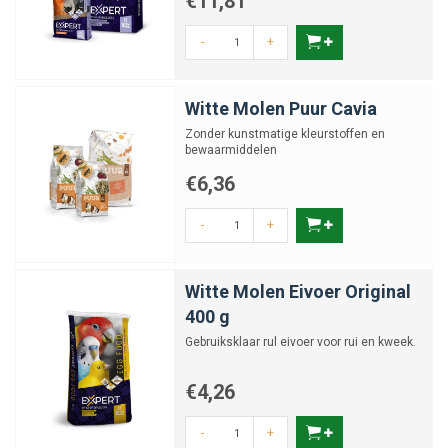
€11,81
-
+
Witte Molen Puur Cavia
Zonder kunstmatige kleurstoffen en
bewaarmiddelen
€6,36
-
+
Witte Molen Eivoer Original
400 g
Gebruiksklaar rul eivoer voor rui en kweek.
€4,26
-
+