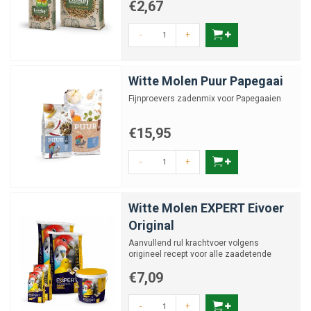
€2,67
-
+
Witte Molen Puur Papegaai
Fijnproevers zadenmix voor Papegaaien
€15,95
-
+
Witte Molen EXPERT Eivoer
Original
Aanvullend rul krachtvoer volgens
origineel recept voor alle zaadetende
vogels, zonder hennepzaad
€7,09
-
+