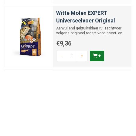
Witte Molen EXPERT
Universeelvoer Original
Aanvullend gebruiksklaar rul zachtvoer
volgens origineel recept voor insect- en
vruchtetende vogels
€9,36
-
+
Witte Molen Papegaaienvoer
laag vetgehalte
Vetarme zadenmix voor kaketoes en
amazonepapegaaien.
€34,75
-
+