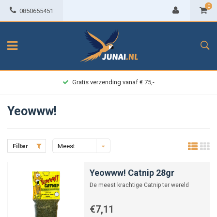
0
0850655451
Gratis verzending vanaf € 75,-
Yeowww!
Filter
Meest
bekeken
Yeowww! Catnip 28gr
De meest krachtige Catnip ter wereld
€7,11