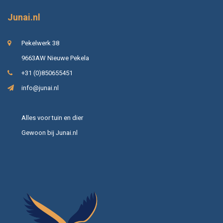
Junai.nl
Pekelwerk 38
9663AW Nieuwe Pekela
+31 (0)850655451
info@junai.nl
Alles voor tuin en dier
Gewoon bij Junai.nl