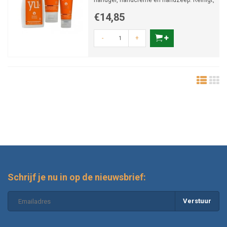
handgel, handcrème en handzeep. Reinigt,
verzacht en beschermt de h...
€14,85
-
+
Schrijf je nu in op de nieuwsbrief:
Verstuur