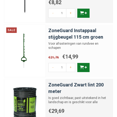
€8,82
-
+
ZoneGuard Instappaal
SALE
stijgbeugel 115 cm groen
Voor afrasteringen van rundvee en
schapen
€14,99
€21,76
-
+
ZoneGuard Zwart lint 200
meter
Is goed zichtbaar, past uitstekend in het
landschap en is geschikt voor alle
diersoorten. In 20mm of...
€29,69