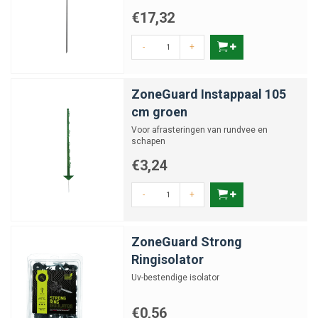
€17,32
-
+
ZoneGuard Instappaal 105
cm groen
Voor afrasteringen van rundvee en
schapen
€3,24
-
+
ZoneGuard Strong
Ringisolator
Uv-bestendige isolator
€0,56