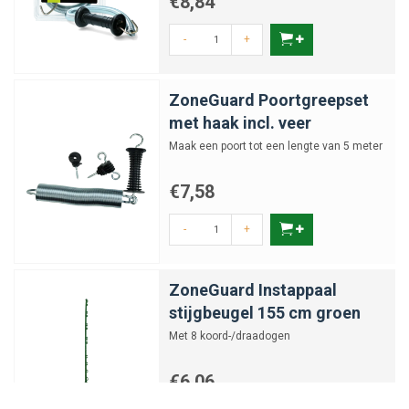
€8,84
-
+
ZoneGuard Poortgreepset
met haak incl. veer
Maak een poort tot een lengte van 5 meter
€7,58
-
+
ZoneGuard Instappaal
stijgbeugel 155 cm groen
Met 8 koord-/draadogen
€6,06