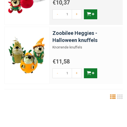
€10,37
-
+
Zoobilee Heggies -
Halloween knuffels
Knorrende knuffels
€11,58
-
+