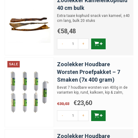
Zoolekker Kamelenkophuid
40 cm bulk
Extra taaie kophuid snack van kameel, ±40
cm lang, bulk 20 stuks
€58,48
-
+
Zoolekker Houdbare
SALE
Worsten Proefpakket – 7
Smaken (7x 400 gram)
Bevat 7 houdbare worsten van 400g in de
varianten kip, rund, kalkoen, kip & zalm,
lam, pens en eend
€23,60
€30,03
-
+
Zoolekker Houdbare