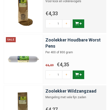
Voor kooi en volièrevogels
€4,33
-
+
Zoolekker Houdbare Worst
SALE
Pens
Per 400 of 800 gram
€4,35
€6,09
-
+
Zoolekker Wildzangzaad
Mengeling met vele fijn zaden
€4,27