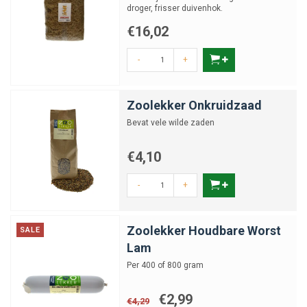
droger, frisser duivenhok.
€16,02
-
+
Zoolekker Onkruidzaad
Bevat vele wilde zaden
€4,10
-
+
Zoolekker Houdbare Worst
SALE
Lam
Per 400 of 800 gram
€2,99
€4,29