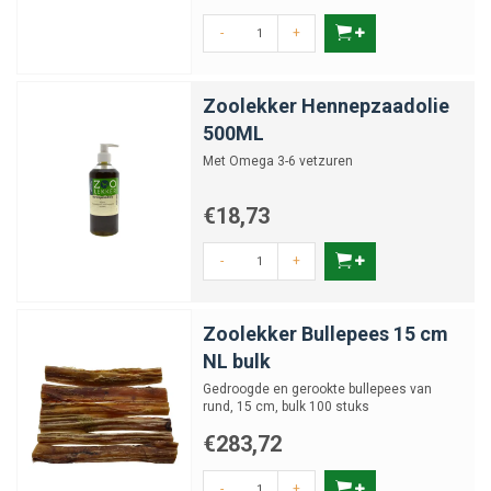
-
+
Zoolekker Hennepzaadolie
500ML
Met Omega 3-6 vetzuren
€18,73
-
+
Zoolekker Bullepees 15 cm
NL bulk
Gedroogde en gerookte bullepees van
rund, 15 cm, bulk 100 stuks
€283,72
-
+