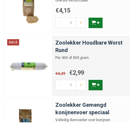
onkruid veroorzaakt
€4,15
-
+
Zoolekker Houdbare Worst
SALE
Rund
Per 400 of 800 gram
€2,99
€4,29
-
+
Zoolekker Gemengd
konijnenvoer speciaal
Volledig diervoeder voor konijnen