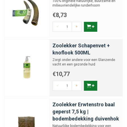
100% originele natuurlijke, duurzame en
milieuvriendelijke runderhoorn
€8,73
-
+
Zoolekker Schapenvet +
knoflook 500ML
Zorgt onder andere voor een Glanzende
vacht en een gezonde huid
€10,77
-
+
Zoolekker Erwtenstro baal
geperst 7,5 kg |
bodembedekking duivenhok
Natuurlijke bodembedekking voor een