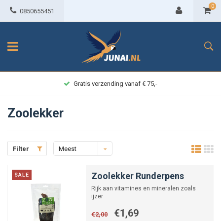
0
0850655451
Achteraf betalen
Zoolekker
Filter
Meest
bekeken
Zoolekker Runderpens
SALE
Rijk aan vitamines en mineralen zoals
ijzer
€1,69
€2,00