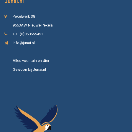
Junai.nl
Pekelwerk 38
9663AW Nieuwe Pekela
+31 (0)850655451
info@junai.nl
Alles voor tuin en dier
Gewoon bij Junai.nl